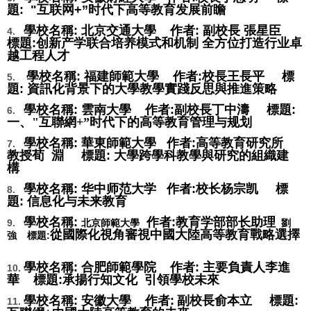
題:
"互联网+”时代下高等教育发展前瞻
學校名稱: 北京交通大學 作者: 副校長 張星臣
4.
標題:
创新产学联合培养模式和机制
全方位打造行业卓
越工程人才
學校名稱: 福建師範大學 作者:校長王長平 標
5.
題:
資訊化背景下的大學教學實踐反思與推進策略
學校名稱: 雲南大學 作者:副校長丁中濤 標題:
6.
一、"互聯網
+
”
时代下的高等教育管理与规划
學校名稱: 華東師範大學 作者:
高等教育研究所
7.
教授荀 淵
標題:
大學跨學科教學與研究的組織建
構
學校名稱: 华中师范大学 作者:校长
杨
宗凯 標
8.
題:
信息化与未来教育
學校名稱:
作者:
教育学部部长助理
9.
北京師範大學
劉
從國際化視角審視中國大陸高等教育戰略選擇
標題:
強
學校名稱: 合肥師範學院 作者: 主要負責人李進
10.
華 標題:
承揚行知文化 引領學校未來
學校名稱: 安徽大學 作者:
副校長俞本立
標題:
11.