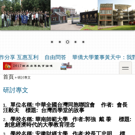
移至主內容
Skip to search
分享 互惠互利
自由問答
華僑大學董事黃天中：我對
toggle
首頁
您在這裡
»
研討專文
研討專文
單位名稱: 中華全國台灣同胞聯誼會 作者: 會長
1.
汪毅夫 標題:
台灣西學堂的故事
學校名稱: 華南師範大學 作者:郭強 戴 黍 標題:
2.
創意經濟時代的大學教育理念
學校名稱: 安徽財經大學 作者:校長丁忠明 標
3.