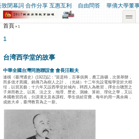
移至主內容
Skip to search
閉幕詞 合作分享 互惠互利
自由問答
華僑大學董事黃
toggle
首頁
您在這裡
»
1
1
台湾西学堂的故事
中華全國台灣同胞聯誼會 會長汪毅夫
連橫《臺灣通史》(1922)記：“當是時，百事俱興，農工路礦，次第舉辦，
而多借才異國。銘傳乃為樹人之計，（光緒）十二年先設電報學堂於大稻
埕，以習其藝；十六年又設西學堂於城內，聘西人為教習，擇全台聰慧之
子弟而教之。以英、法之文，地理、歷史、測繪、算術、理化之學，又以
本國教習四名，分課漢文及各課程。學生俱給官費，每年約用一萬余兩，
成效大卓，臺灣教育為之一新。