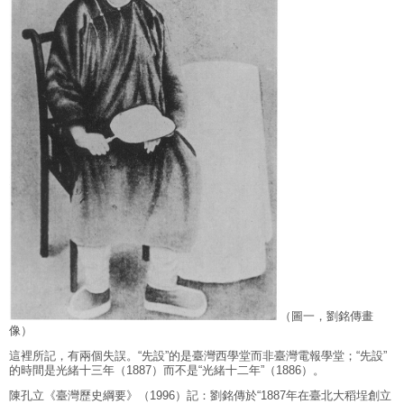
（圖一，劉銘傳畫
像）
這裡所記，有兩個失誤。“先設”的是臺灣西學堂而非臺灣電報學堂；“先設”
的時間是光緒十三年（1887）而不是“光緒十二年”（1886）。
陳孔立《臺灣歷史綱要》（1996）記：劉銘傳於“1887年在臺北大稻埕創立