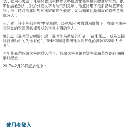
誌，都用心去讀，凡關於政治和世界大勢底論文先生猶有體會的能力。他
不怕請教別人，對於外國文字有時問到兒輩，他底詩用了很多當時底新名
詞，並且時時流露出對於國家前途的憂慮，足以知道他是個富於時代意識
底詩人”。
王元稚、許南英都是在“中學為體、西學為用”教育思潮影響下、在臺灣西學
堂開創的學習風氣裡養成的學貫中西的學人。
陳孔立《臺灣歷史綱要》謂：臺灣作為新建的行省，“後來居上，成為全國
洋務運動中的先進省份”，“劉銘傳則是臺灣進入近代化的實幹家和集大成
者”。
今年是臺灣銘傳大學創辦60周年。銘傳大學卓越的辦學業績是對劉銘傳的
最好紀念。
2017年2月26日記於北京：
使用者登入