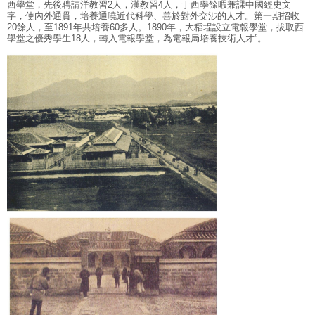
西學堂，先後聘請洋教習2人，漢教習4人，于西學餘暇兼課中國經史文
字，使內外通貫，培養通曉近代科學、善於對外交涉的人才。第一期招收
20餘人，至1891年共培養60多人。1890年，大稻埕設立電報學堂，拔取西
學堂之優秀學生18人，轉入電報學堂，為電報局培養技術人才”。