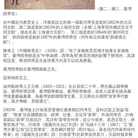
（圖二，圖三，臺灣
西學堂）
在中國近代教育史上，洋務派設立的第一個新式學堂是創於1862年的北京
同文館，第二個是創於1863年的上海同文館（全稱“上海學習外國語言文字
同文館”，後改名為“上海廣方言館”）。第三個是創於1864年的“廣州同文
館”，第四個便是創於1887年的臺灣西學堂（同年創立的還有“新疆俄文
館”）。
陳青之《中國教育史》（1936）謂：“有了某種教育思潮才能產生某種教
育”。臺灣西學館是在“中學為體，西學為用”教育思潮的影響下辦理的，其課
程設置、教習聘用及生徒培養方向莫不以此為要義。
臺灣西學館在臺灣開風氣之先。
茲舉例而言之。
福州船政學人王元稚（1843—1921）在台居留二十年，歷任鳳山縣學教
諭、臺灣府學訓導、臺灣縣學教諭、臺灣府學教授，並曾入道署先後為臺
灣道夏獻綸纂書、為臺灣道劉璈辦理文案。王元稚在台期間“攻算學代數
術，晨夕弗輟，竟能通之”。
1903年，臺灣進士許南英受委擔任廣東鄉試同考官。是科試題之策論“富
國”、“籌邊”涉及國際政治、經濟、社會、文化等“新學”。作為同考官，許南
英頗以“新學”功底自許，其詩有“新學吾何有，從公今複來。若憑文取士，終
覺世無才”句。許南英《窺園先生自訂年譜》於“光緒十三年（1867）”之“臺
灣大事”記有“設立西學堂”。其哲嗣許贊堃（即許地山，著名現代作家和現代
學者）的《窺園先生詩傳》謂：許南英“對於新學追求甚力，凡當時報章雜