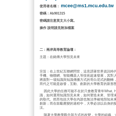
mcee@ms1.mcu.edu.tw
使用者名稱：
密碼：
Ab901315
密碼請注意英文大小寫。
操作
說明請見附加檔案
二：兩岸高等教育論壇：
主題：在銘傳大學預見未來
宗旨：在上世紀互聯網問世，這意謂著世界資訊時
手機、物聯網、智能機器人等技術超速發展，其對
將面對一場知識與知識傳播方式的哥白尼式的翻轉
而代之可能是啟發，互動、創新的大學教育的新形
因此大學的任務可能不在於只會教育青年What, How
識，如何運用知識預見未來，如何塑造未來、管理
的取代。然而包括大學在內誰也無法準確地預知未
創新；而在鼓勵應變的過程中，大學必須以自身的
汰。
隨著大學教學觀念與方式的改變，大學的組織、大