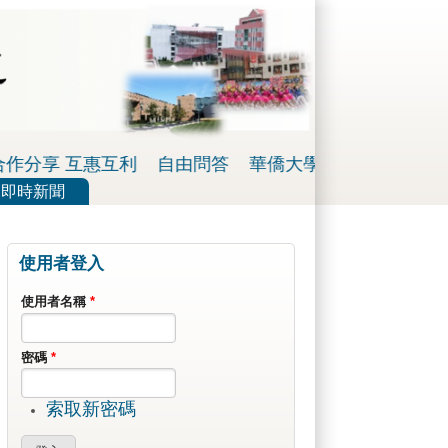
分享 互惠互利
自由問答
華僑大學董事黃天中：我對
即時新聞
使用者登入
使用者名稱
*
密碼
*
索取新密碼