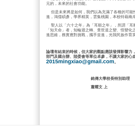
元的，未來的社會功能。
但是未來將是如何，我們以為充滿了各種的可能性
進，鴻儒碩彥，學界精英，雲集桃園，本校特藉兩
聖人以「六十之年」為「耳順之年」，所謂「耳順
「知天命」者，知輪迴之轉、查世道之變、悟變化
進思維，務實應對挑戰，攜手並進，光我民族作育
論壇有結束的時候，但大家的觀點應該發揮影響力
部門及國台辦、陸委會等單位卓參，不讓大家的心
2015mingxiao@gmail.com
。
銘傳大學校長特別助理
蕭耀文
上
主選單