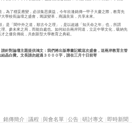
，為了穩妥應變，必須集思廣益，今年欣逢銘傳一甲子大慶之際，教育先
岸大學校長論壇之盛會，籌謀變革，商議良策，共享未來。
」是「聞中外之道，順古今之理」，是以超越「知天命之年」也，所謂
之理、參未來之局，而能自處也。如何結合兩岸同道，立足中華文化，吸納先
英才之優良傳統，共創新型大學教育之典範。
，請針對論壇主題提供鴻文：我們將出版專書記載這次盛會，送兩岸教育主管
血結晶白費。文長請勿超過３０００字，請在三月十日前寄
銘傳簡介
議程
與會名單
公告
研討專文
即時新聞