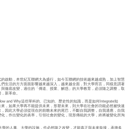
代的啟動，本世紀互聯網大為盛行，如今互聯網的技術越來越成熟，加上智慧
人們生活的方方面面影響越來越深入，越來越全面，對大學而言，同樣意謂著
，與徹底改變，過往的「傳道、授業、解惑」的大學教育，必須隨之調整，取
態，新革命。
 and Why這些單科的、已知的、歷史性的知識，而是如何Integrate知
未來，如果大學再不能提供未來，形塑未來，則大學在社會的功能必然被快速
來，因此大學必須從現在的前瞻未來的尾巴，不斷自我調整，自我適應，自我
變化，作出變化的表率，引領社會的變化，現形傳統的大學，終將被變化所淘
學的人事、大學的設施，也必然隨之改變，才能真正與未來銜接，承擔多