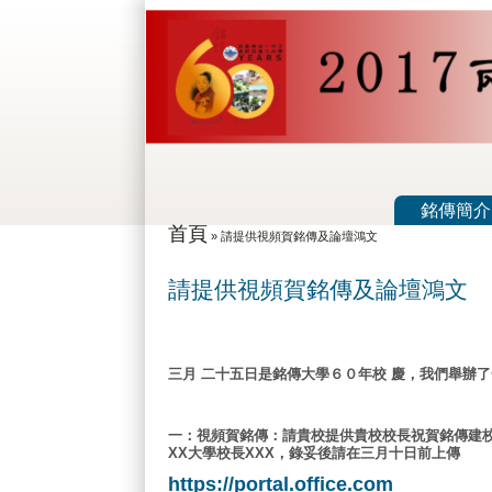
移至主內容
Skip to search
主選單
銘傳簡介
首頁
您在這裡
»
請提供視頻賀銘傳及論壇鴻文
請提供視頻賀銘傳及論壇鴻文
三月
二十五日是銘傳大學６０年校
慶，我們舉辦了
一：視頻賀銘傳：請貴校提供貴校校長祝賀銘傳建
XX
大學校長
XXX
，錄妥後請在三月十日前上傳
https://portal.office.com